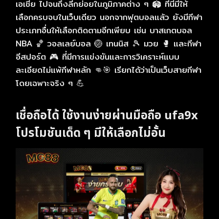
เอเชีย ไปจนถึงลีกย่อยในภูมิภาคต่าง ๆ
🏟️
ที่นี่มีให้
เลือกครบจบในเว็บเดียว นอกจากฟุตบอลแล้ว ยังมีกีฬา
ประเภทอื่นให้เลือกติดตามอีกเพียบ เช่น บาสเกตบอล
NBA
🏀
วอลเลย์บอล
🏐
เทนนิส
🎾
มวย
🥊
และกีฬา
อีสปอร์ต
🎮
ที่มีการแข่งขันและการวิเคราะห์แบบ
ละเอียดไม่แพ้กีฬาหลัก
👊
🎯
เรียกได้ว่าเป็นเว็บสายกีฬา
โดยเฉพาะจริง ๆ
💪
เชื่อถือได้ ใช้งานง่ายผ่านมือถือ
ufa9x
โปรโมชันเด็ด ๆ มีให้เลือกไม่อั้น