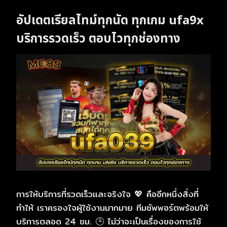
อัปเดตเรียลไทม์ทุกนัด ทุกเกม
ufa9x
บริการรวดเร็ว ตอบไวทุกช่องทาง
การให้บริการที่รวดเร็วและจริงใจ 💖 คืออีกหนึ่งสิ่งที่
ทำให้ เราครองใจผู้ใช้งานมากมาย ทีมซัพพอร์ตพร้อมให้
บริการตลอด 24 ชม. 🕒 ไม่ว่าจะเป็นเรื่องของการใช้