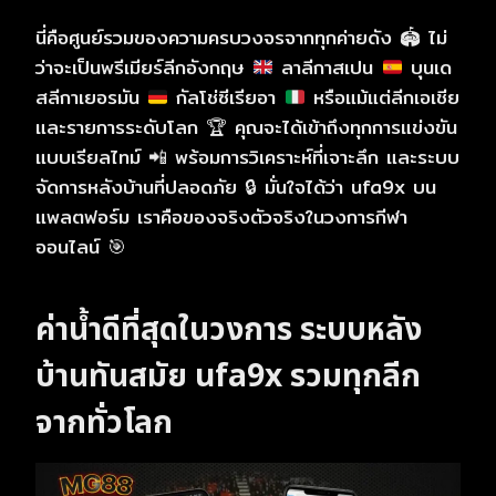
นี่คือศูนย์รวมของความครบวงจรจากทุกค่ายดัง
🏟️
ไม่
ว่าจะเป็นพรีเมียร์ลีกอังกฤษ
ลาลีกาสเปน
บุนเด
สลีกาเยอรมัน
กัลโช่ซีเรียอา
หรือแม้แต่ลีกเอเชีย
และรายการระดับโลก
🏆
คุณจะได้เข้าถึงทุกการแข่งขัน
แบบเรียลไทม์
📲
พร้อมการวิเคราะห์ที่เจาะลึก และระบบ
จัดการหลังบ้านที่ปลอดภัย
🔒
มั่นใจได้ว่า ufa9x บน
แพลตฟอร์ม เราคือของจริงตัวจริงในวงการกีฬา
ออนไลน์
🎯
ค่าน้ำดีที่สุดในวงการ ระบบหลัง
บ้านทันสมัย
ufa9x
รวมทุกลีก
จากทั่วโลก