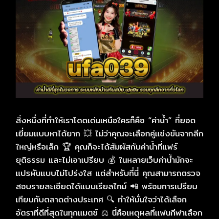
สิ่งหนึ่งที่ทำให้เราโดดเด่นเหนือใครก็คือ “ค่าน้ำ” ที่ยอด
เยี่ยมแบบหาได้ยาก 💥 ไม่ว่าคุณจะเลือกคู่แข่งขันจากลีก
ใหญ่หรือเล็ก 🏆 คุณก็จะได้สัมผัสกับค่าน้ำที่แฟร์
ยุติธรรม และไม่เอาเปรียบ 💰 ในหลายเว็บค่าน้ำมักจะ
แปรผันแบบไม่โปร่งใส แต่สำหรับที่นี่ คุณสามารถตรวจ
สอบรายละเอียดได้แบบเรียลไทม์ 📲 พร้อมการเปรียบ
เทียบกับตลาดต่างประเทศ 🔍 ทำให้มั่นใจว่าได้เลือก
อัตราที่ดีที่สุดในทุกแมตช์ ⚖️ นี่คือเหตุผลที่แฟนกีฬาเลือก