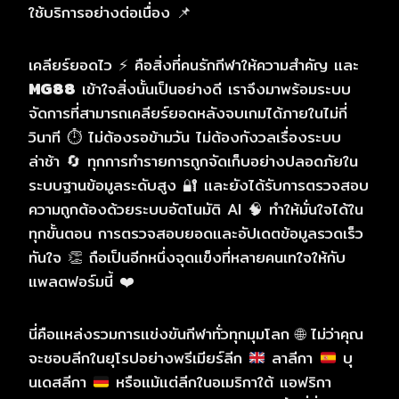
ใช้บริการอย่างต่อเนื่อง 📌
เคลียร์ยอดไว ⚡ คือสิ่งที่คนรักกีฬาให้ความสำคัญ และ
MG88
เข้าใจสิ่งนั้นเป็นอย่างดี เราจึงมาพร้อมระบบ
จัดการที่สามารถเคลียร์ยอดหลังจบเกมได้ภายในไม่กี่
วินาที ⏱️ ไม่ต้องรอข้ามวัน ไม่ต้องกังวลเรื่องระบบ
ล่าช้า 🔄 ทุกการทำรายการถูกจัดเก็บอย่างปลอดภัยใน
ระบบฐานข้อมูลระดับสูง 🔐 และยังได้รับการตรวจสอบ
ความถูกต้องด้วยระบบอัตโนมัติ AI 🧠 ทำให้มั่นใจได้ใน
ทุกขั้นตอน การตรวจสอบยอดและอัปเดตข้อมูลรวดเร็ว
ทันใจ 👏 ถือเป็นอีกหนึ่งจุดแข็งที่หลายคนเทใจให้กับ
แพลตฟอร์มนี้ ❤️
นี่คือแหล่งรวมการแข่งขันกีฬาทั่วทุกมุมโลก
🌐
ไม่ว่าคุณ
จะชอบลีกในยุโรปอย่างพรีเมียร์ลีก
ลาลีกา
บุ
นเดสลีกา
หรือแม้แต่ลีกในอเมริกาใต้ แอฟริกา