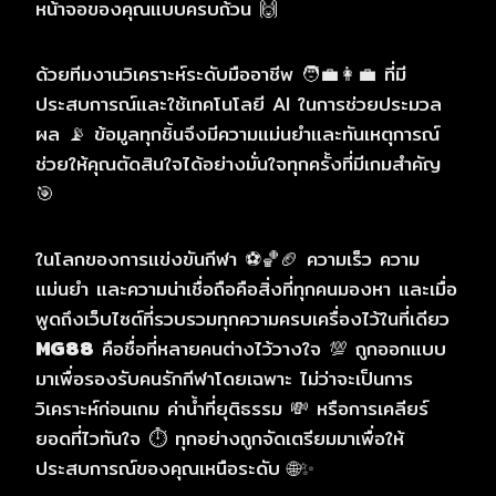
หน้าจอของคุณแบบครบถ้วน 🙌
ด้วยทีมงานวิเคราะห์ระดับมืออาชีพ 🧑‍💼👩‍💼 ที่มี
ประสบการณ์และใช้เทคโนโลยี AI ในการช่วยประมวล
ผล 📡 ข้อมูลทุกชิ้นจึงมีความแม่นยำและทันเหตุการณ์
ช่วยให้คุณตัดสินใจได้อย่างมั่นใจทุกครั้งที่มีเกมสำคัญ
🎯
ในโลกของการแข่งขันกีฬา ⚽🏀🏈 ความเร็ว ความ
แม่นยำ และความน่าเชื่อถือคือสิ่งที่ทุกคนมองหา และเมื่อ
พูดถึงเว็บไซต์ที่รวบรวมทุกความครบเครื่องไว้ในที่เดียว
MG88
คือชื่อที่หลายคนต่างไว้วางใจ 💯 ถูกออกแบบ
มาเพื่อรองรับคนรักกีฬาโดยเฉพาะ ไม่ว่าจะเป็นการ
วิเคราะห์ก่อนเกม ค่าน้ำที่ยุติธรรม 💸 หรือการเคลียร์
ยอดที่ไวทันใจ ⏱️ ทุกอย่างถูกจัดเตรียมมาเพื่อให้
ประสบการณ์ของคุณเหนือระดับ 🌐✨