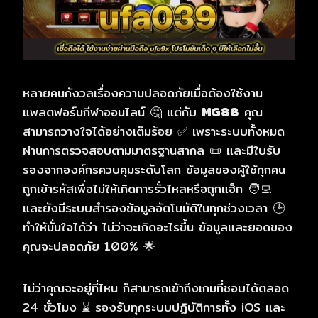
หลายคนกังวลเรื่องความปลอดภัยเมื่อต้องใช้งาน
แพลตฟอร์มกีฬาออนไลน์ 🤔 แต่กับ
MG88
คุณ
สามารถวางใจได้อย่างเต็มร้อย ✅ เพราะระบบทั้งหมด
ผ่านการตรวจสอบตามมาตรฐานสากล 📜 และมีใบรับ
รองจากองค์กรควบคุมระดับโลก ข้อมูลของผู้ใช้ทุกคน
ถูกเข้ารหัสเพื่อไม่ให้เกิดการรั่วไหลหรือถูกแฮ็ก 🧑‍💻
และยังมีระบบสำรองข้อมูลอัตโนมัติในทุกช่วงเวลา 🕒
ทำให้มั่นใจได้ว่า ไม่ว่าจะเกิดอะไรขึ้น ข้อมูลและยอดของ
คุณจะปลอดภัย 100% 🌟
ไม่ว่าคุณจะอยู่ที่ไหน ก็สามารถเข้าถึงเกมที่ชอบได้ตลอด
24 ชั่วโมง ⌛ รองรับทุกระบบปฏิบัติการทั้ง iOS และ