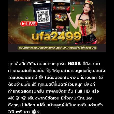
จุดแข็งที่ทำให้หลายคนตกหลุมรัก
MG88
ก็คือระบบ
ถ่ายทอดสดที่ทันสมัย 🚀 ให้คุณสามารถดูเกมที่คุณสนใจ
ได้แบบเรียลไทม์ 🔴 ไม่ต้องออกไปหาลิงก์ข้างนอก ไม่
ต้องจ่ายเพิ่ม 🎁 ทุกแมตช์ที่เปิดให้ร่วมสนุก มีลิงก์
ถ่ายทอดสดครบครัน ภาพคมชัดระดับ Full HD หรือ
4K 🎬 🎧 เสียงพากย์ชัดเจน มีทั้งภาษาไทยและ
อังกฤษให้เลือก เปลี่ยนบ้านคุณให้เป็นสเตเดียมส่วนตัว
ได้ในพริบตา 🏟️🎉