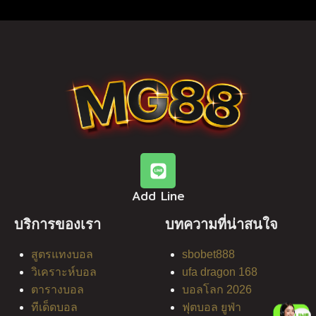
Add Line
บริการของเรา
บทความที่น่าสนใจ
สูตรแทงบอล
sbobet888
วิเคราะห์บอล
ufa dragon 168
ตารางบอล
บอลโลก 2026
ทีเด็ดบอล
ฟุตบอล ยูฟ่า