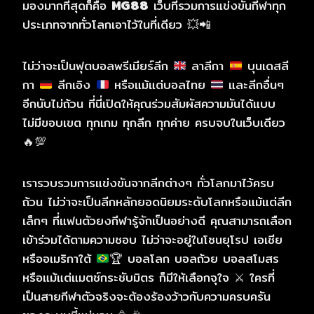
มองมากที่สุดก็คือ
MG88
เว็บที่รวมการแข่งขันกีฬาทุก
ประเภทจากทั่วโลกเอาไว้ในที่เดียว 💥📲
ไม่ว่าจะเป็นฟุตบอลพรีเมียร์ลีก
ลาลีกา
บุนเดสลี
กา
ลีกเอิง
หรือแม้แต่บอลไทย
และลีกอื่นๆ
อีกนับไม่ถ้วน ที่นี่เปิดให้คุณร่วมสัมผัสความมันได้แบบ
ไม่มีขอบเขต ทุกเกม ทุกลีก ทุกค่าย ครบจบในเว็บเดียว
🔥
💯
เรารวบรวมการแข่งขันจากลีกต่างๆ ทั่วโลกมาไว้ครบ
ถ้วน ไม่ว่าจะเป็นลีกหลักยอดนิยมระดับโลกหรือแม้แต่ลีก
เล็กๆ ที่แฟนตัวยงกีฬารู้จักเป็นอย่างดี คุณสามารถเลือก
เข้าร่วมได้ตามความชอบ ไม่ว่าจะอยู่ในโซนยุโรป เอเชีย
หรืออเมริกาใต้
🏆
บอลโลก บอลถ้วย บอลสโมสร
หรือแม้แต่แมตช์กระชับมิตร ก็มีให้เลือกจุใจ
⚔️
ใครที่
เป็นสายกีฬาตัวจริงจะต้องร้องว้าวกับความครบครัน