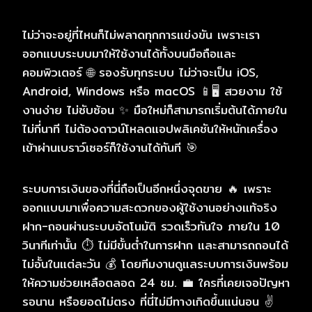
ไม่ว่าจะอยู่ที่ไหนก็ไม่พลาดทุกการแข่งขัน เพราะเรา
ออกแบบระบบมาให้ใช้งานได้ทั้งบนมือถือและ
คอมพิวเตอร์ 🌐 รองรับทุกระบบ ไม่ว่าจะเป็น iOS,
Android, Windows หรือ macOS 📱🖥️ สวยงาม ใช้
งานง่าย ไม่ซับซ้อน ✨ มือใหม่ก็สามารถเริ่มต้นได้ภายใน
ไม่กี่นาที ไม่ต้องดาวน์โหลดแอปพลิเคชันให้หนักเครื่อง
เข้าผ่านเบราว์เซอร์ก็ใช้งานได้ทันที 🎯
ระบบการเงินของที่นี่ถือเป็นอีกหนึ่งจุดขาย 🔥 เพราะ
ออกแบบมาเพื่อความสะดวกของผู้ใช้งานอย่างแท้จริง
ฝาก-ถอนผ่านระบบอัตโนมัติ รวดเร็วทันใจ ภายใน 10
วินาทีเท่านั้น ⏱️ ไม่มีขั้นต่ำในการฝาก และสามารถถอนได้
ไม่อั้นในแต่ละวัน 💰 โดยทีมงานดูแลระบบการเงินพร้อม
ให้ความช่วยเหลือตลอด 24 ชม. 💼 ใครที่เคยเจอปัญหา
รอนาน หรือยอดไม่ตรง ที่นี่ไม่มีทางเกิดขึ้นแน่นอน ✌️