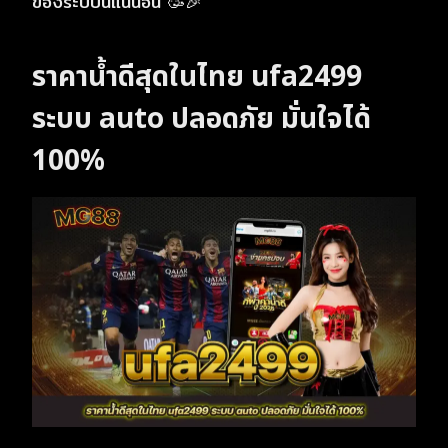
ของระบบนี้แน่นอน
🥳
🎉
ราคาน้ำดีสุดในไทย ufa2499
ระบบ auto ปลอดภัย มั่นใจได้
100%