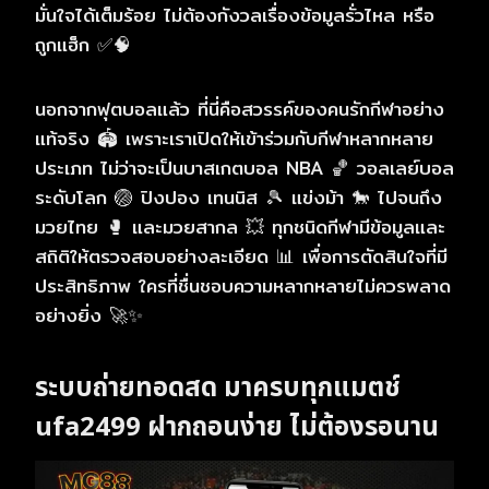
มั่นใจได้เต็มร้อย ไม่ต้องกังวลเรื่องข้อมูลรั่วไหล หรือ
ถูกแฮ็ก ✅🧠
นอกจากฟุตบอลแล้ว ที่นี่คือสวรรค์ของคนรักกีฬาอย่าง
แท้จริง 🏟️ เพราะเราเปิดให้เข้าร่วมกับกีฬาหลากหลาย
ประเภท ไม่ว่าจะเป็นบาสเกตบอล NBA 🏀 วอลเลย์บอล
ระดับโลก 🏐 ปิงปอง เทนนิส 🎾 แข่งม้า 🐎 ไปจนถึง
มวยไทย 🥊 และมวยสากล 💥 ทุกชนิดกีฬามีข้อมูลและ
สถิติให้ตรวจสอบอย่างละเอียด 📊 เพื่อการตัดสินใจที่มี
ประสิทธิภาพ ใครที่ชื่นชอบความหลากหลายไม่ควรพลาด
อย่างยิ่ง 🚀✨
ระบบถ่ายทอดสด มาครบทุกแมตช์
ufa2499 ฝากถอนง่าย ไม่ต้องรอนาน