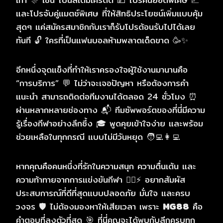
และโปรจับคู่แมตช์พิเศษ ที่ให้สิทธิประโยชน์เพิ่มแบบคุ้ม
สุดๆ แค่สมัครสมาชิกกับเราก็รับโปรต้อนรับไปได้เลย
ทันที 🔓 ใครที่เป็นแฟนบอลห้ามพลาดเด็ดขาด 🥳✨
อีกหนึ่งจุดแข็งที่ทำให้เราครองใจผู้ใช้งานมานานคือ
“การบริการ” 💬 ไม่ว่าจะเจอปัญหา หรือต้องการคำ
แนะนำ สามารถติดต่อทีมงานได้ตลอด 24 ชั่วโมง ⏰
ผ่านหลากหลายช่องทาง 📬 ทีมซัพพอร์ตของที่นี่มีความ
รู้เรื่องกีฬาอย่างลึกซึ้ง 🎓 พูดคุยเข้าใจง่าย และพร้อม
ช่วยเหลือในทุกกรณี แบบไม่มีวันหยุด 🧑‍💻👩‍💻
หากคุณคือคนหนึ่งที่รักในความสนุก ความตื่นเต้น และ
ความท้าทายจากการแข่งขันกีฬา 🏃‍♂️⚡ อยากสัมผัส
ประสบการณ์ที่ดีที่สุดแบบปลอดภัย มั่นใจ และครบ
วงจร 🛡️ ไม่ต้องมองหาให้เสียเวลา เพราะ
MG88
คือ
คำตอบที่ลงตัวที่สุด 🎯 ที่นี่คุณจะได้พบกับลีกครบทุก