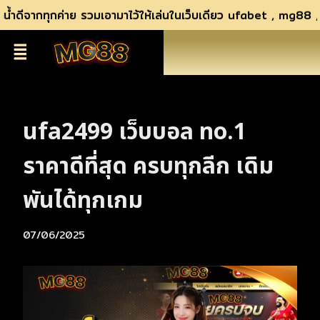
ำดีจากทุกค่าย รวมเอามาไว้ให้เล่นในเว็บเดียว ufabet , mg88 , 
ufa2499 เว็บบอล no.1
ราคาดีที่สุด ครบทุกลีก เดิม
พันได้ทุกเกม
07/06/2025