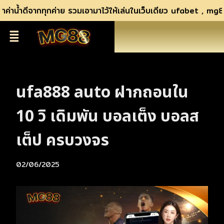
าน้ำดีจากทุกค่าย รวมเอามาไว้ให้เล่นในเว็บเดียว ufabet , mg88
ufa888 auto ฝากถอนใน
10 วิ เดิมพัน บอลเต็ง บอลส
เต็ป ครบวงจร
02/06/2025