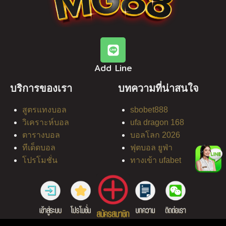
Add Line
บริการของเรา
บทความที่น่าสนใจ
สูตรแทงบอล
sbobet888
วิเคราะห์บอล
ufa dragon 168
ตารางบอล
บอลโลก 2026
ทีเด็ดบอล
ฟุตบอล ยูฟ่า
โปรโมชั่น
ทางเข้า ufabet
© Copyright 2026 All rights reserved