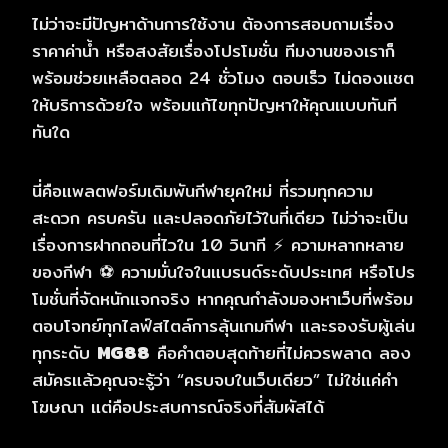
ไม่ว่าจะมีปัญหาด้านการใช้งาน ต้องการสอบถามเรื่อง
ราคาค่าน้ำ หรือสงสัยเรื่องโปรโมชั่น ทีมงานของเราก็
พร้อมช่วยเหลือตลอด 24 ชั่วโมง ตอบเร็ว ไม่ดองแชต
ให้บริการด้วยใจ พร้อมแก้ไขทุกปัญหาให้คุณแบบทันที
ทันใด
นี่คือแพลตฟอร์มเดิมพันกีฬายุคใหม่ ที่รวมทุกความ
สะดวก ครบครัน และปลอดภัยไว้ในที่เดียว ไม่ว่าจะเป็น
เรื่องการฝากถอนที่ไวใน 10 วินาที ⚡ ความหลากหลาย
ของกีฬา ⚽ ความมั่นใจในแบรนด์ระดับประเทศ หรือโปร
โมชั่นที่จัดหนักแจกจริง หากคุณกำลังมองหาเว็บที่พร้อม
ตอบโจทย์ทุกไลฟ์สไตล์การลุ้นเกมกีฬา และรองรับผู้เล่น
ทุกระดับ
MG88
คือคำตอบสุดท้ายที่ไม่ควรพลาด ลอง
สมัครแล้วคุณจะรู้ว่า “ครบจบในเว็บเดียว” ไม่ใช่แค่คำ
โฆษณา แต่คือประสบการณ์จริงที่สัมผัสได้