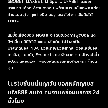
SBOBET, MAXBET, M Sport, UFABET และอีก
มากมาย เลือกได้ตามใจชอบ พร้อมโปรโมชั่นเฉพาะแต่ละ
ค่ายแบบจุใจ ทุกค่ายมีมาตรฐานระดับโลก เชื่อถือได้
100%
แม้ชื่อเสียงของ
MG88
จะเด่นในวงการฟุตบอล แต่
กีฬาอื่นๆ ก็มีให้เลือกแบบจัดเต็ม ไม่ว่าจะเป็น
บาสเกตบอล NBA, มวยไทย/มวยสากล, วอลเลย์บอล,
เทนนิส, แข่งม้า, E-sports และอีกมากมาย อัตราค่าน้ำ
อัปเดตตลอดเวลา พร้อมสถิติย้อนหลังให้วิเคราะห์ก่อน
ลุย
โปรโมชั่นแน่นทุกวัน แจกหนักทุกยูส
ufa888 auto ทีมงานพร้อมบริการ 24
ชั่วโมง