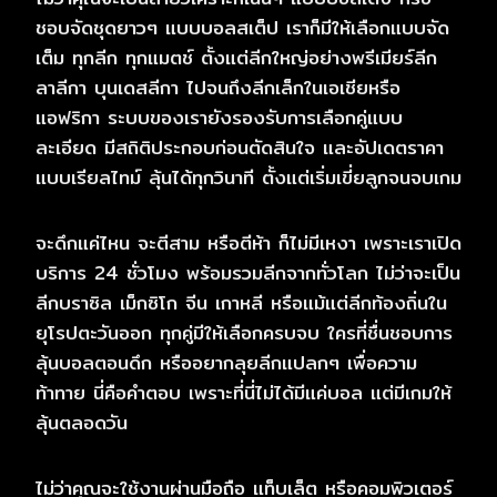
ชอบจัดชุดยาวๆ แบบบอลสเต็ป เราก็มีให้เลือกแบบจัด
เต็ม ทุกลีก ทุกแมตช์ ตั้งแต่ลีกใหญ่อย่างพรีเมียร์ลีก
ลาลีกา บุนเดสลีกา ไปจนถึงลีกเล็กในเอเชียหรือ
แอฟริกา ระบบของเรายังรองรับการเลือกคู่แบบ
ละเอียด มีสถิติประกอบก่อนตัดสินใจ และอัปเดตราคา
แบบเรียลไทม์ ลุ้นได้ทุกวินาที ตั้งแต่เริ่มเขี่ยลูกจนจบเกม
จะดึกแค่ไหน จะตีสาม หรือตีห้า ก็ไม่มีเหงา เพราะเราเปิด
บริการ 24 ชั่วโมง พร้อมรวมลีกจากทั่วโลก ไม่ว่าจะเป็น
ลีกบราซิล เม็กซิโก จีน เกาหลี หรือแม้แต่ลีกท้องถิ่นใน
ยุโรปตะวันออก ทุกคู่มีให้เลือกครบจบ ใครที่ชื่นชอบการ
ลุ้นบอลตอนดึก หรืออยากลุยลีกแปลกๆ เพื่อความ
ท้าทาย นี่คือคำตอบ เพราะที่นี่ไม่ได้มีแค่บอล แต่มีเกมให้
ลุ้นตลอดวัน
ไม่ว่าคุณจะใช้งานผ่านมือถือ แท็บเล็ต หรือคอมพิวเตอร์