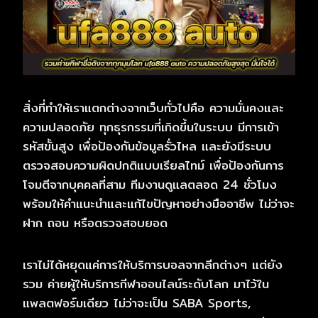
สิ่งที่ทำให้เราแตกต่างจากเว็บทั่วไปคือ ความมั่นคงและ
ความปลอดภัย ทุกธุรกรรมที่เกิดขึ้นในระบบ มีการเข้า
รหัสขั้นสูง เพื่อป้องกันข้อมูลรั่วไหล และยังมีระบบ
ตรวจสอบความผิดปกติแบบเรียลไทม์ เพื่อป้องกันการ
โจมตีจากบุคคลที่สาม ทีมงานดูแลตลอด 24 ชั่วโมง
พร้อมให้คำแนะนำและแก้ไขปัญหาอย่างมืออาชีพ ไม่ว่าจะ
ฝาก ถอน หรือตรวจสอบยอด
เราไม่ได้หยุดแค่การให้บริการบอลจากลีกต่างๆ แต่ยัง
รวม ค่ายผู้ให้บริการกีฬาออนไลน์ระดับโลก มาไว้ใน
แพลตฟอร์มเดียว ไม่ว่าจะเป็น SABA Sports,