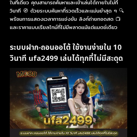
ในที่เดียว คุณสามารถค้นหาและเข้าเล่นได้ภายในไม่กี่
วินาที
🧭
ด้วยระบบค้นหาที่รวดเร็วและแม่นยำสุด ๆ
🔍
พร้อมการแสดงเวลาการแข่งขัน ลิงก์ถ่ายทอดสด
📺
และราคาแบบเรียลไทม์ที่ไม่มีพลาดแม้แต่แมตช์เดียว
ระบบฝาก-ถอนออโต้ ใช้งานง่ายใน 10
วินาที ufa2499 เล่นได้ทุกที่ไม่มีสะดุด