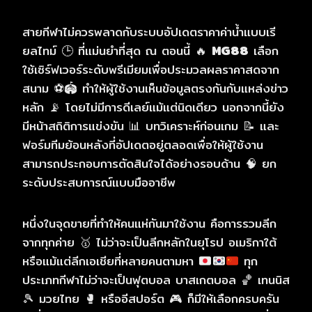
สายกีฬาไม่ควรพลาดกับระบบอัปเดตราคาค่าน้ำแบบเรี
ยลไทม์ 🕒 ที่แม่นยำที่สุด ณ ตอนนี้ 🔥
MG88
เลือก
ใช้เซิร์ฟเวอร์ระดับพรีเมียมเพื่อประมวลผลราคาสดจาก
สนาม ⚽🏟️ ทำให้ผู้ใช้งานเห็นข้อมูลตรงกันกับแหล่งข่าว
หลัก 📡 โดยไม่มีการดีเลย์แม้แต่นิดเดียว นอกจากนี้ยัง
มีหน้าสถิติการแข่งขัน 📊 บทวิเคราะห์ก่อนเกม 📝 และ
ฟอร์มทีมย้อนหลังที่อัปเดตอยู่ตลอดเพื่อให้ผู้ใช้งาน
สามารถประกอบการตัดสินใจได้อย่างรอบด้าน 🧠 ยก
ระดับประสบการณ์แบบมืออาชีพ
หนึ่งในจุดขายที่ทำให้คนแห่กันมาใช้งาน คือการรวมลีก
จากทุกค่าย
🥇
ไม่ว่าจะเป็นลีกหลักในยุโรป อเมริกาใต้
หรือแม้แต่ลีกเอเชียที่หลายคนตามหา
ทุก
ประเภทกีฬาไม่ว่าจะเป็นฟุตบอล บาสเกตบอล
🏀
เทนนิส
🎾
มวยไทย
🥊
หรืออีสปอร์ต
🎮
ก็มีให้เลือกครบครัน