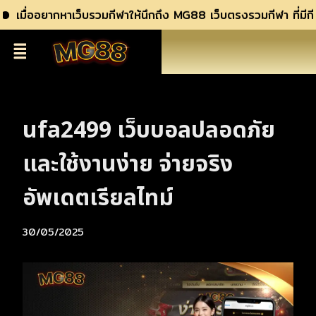
มื่ออยากหาเว็บรวมกีฬาให้นึกถึง MG88 เว็บตรงรวมกีฬา ที่มีกีฬา
ufa2499 เว็บบอลปลอดภัย
และใช้งานง่าย จ่ายจริง
อัพเดตเรียลไทม์
30/05/2025