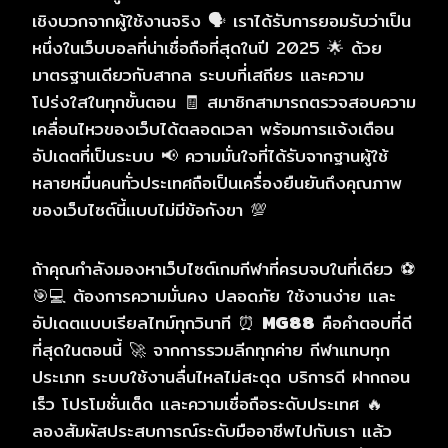
เชิงบวกจากผู้ใช้งานจริง 🗣️ เราได้รับการยอมรับว่าเป็น
หนึ่งในเว็บบอลที่น่าเชื่อถือที่สุดในปี 2025 🌟 ด้วย
มาตรฐานเดียวกับสากล ระบบที่เสถียร และความ
โปร่งใสในทุกขั้นตอน 🧾 สมาชิกสามารถตรวจสอบความ
เคลื่อนไหวของเว็บได้ตลอดเวลา พร้อมการแจ้งเตือน
อัปเดตที่เป็นระบบ 📢 ความมั่นใจที่ได้รับจากฐานผู้ใช้
หลายหมื่นคนทั่วประเทศถือเป็นเครื่องยืนยันถึงคุณภาพ
ของเว็บไซต์นี้แบบไม่มีข้อกังขา 💯
ถ้าคุณกำลังมองหาเว็บไซต์เกมกีฬาที่ครบจบในที่เดียว ⚽
🎯💻 ต้องการความมั่นคง ปลอดภัย ใช้งานง่าย และ
อัปเดตแบบเรียลไทม์ทุกวินาที ⏰
MG88
คือคำตอบที่ดี
ที่สุดในตอนนี้ 🚀 จากการรวมลีกทุกค่าย กีฬาแทบทุก
ประเภท ระบบใช้งานลื่นไหลไม่สะดุด บริการดี ฝากถอน
เร็ว โปรโมชั่นเด็ด และความเชื่อถือระดับประเทศ 🔥
ลองสัมผัสประสบการณ์ระดับมืออาชีพไปกับเรา แล้ว