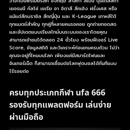
ว่าจะเป็นพรีเมียร์ลีก อังกฤษ ลาลีกา สเปน บุนเดสลีกา
เยอรมนี กัลโช่ เซเรีย อา อิตาลี ลีกเอิง ฝรั่งเศส หรือ
แม้แต่ลีกบราซิล ลีกญี่ปุ่น และ K-League เกาหลีใต้
ทุกแมตช์สำคัญ ทุกคู่ที่หลายคนรอคอย ถูกถ่ายทอดสด
และอัปเดตแบบเรียลไทม์บนระบบของเราโดยคุณ
สามารถเข้าชมได้ตลอด 24 ชั่วโมง พร้อมฟีเจอร์ Live
Score, ข้อมูลสถิติ และวิเคราะห์ก่อนเกมครบถ้วน ไม่ว่า
คุณจะอยู่ที่ไหนบนโลก เพียงแค่มีสมาร์ตโฟนและ
อินเทอร์เน็ต ก็สามารถเชื่อมต่อโลกฟุตบอลได้ทันทีแบบ
ไร้รอยต่อ
ครบทุกประเภทกีฬา ufa 666
รองรับทุกแพลตฟอร์ม เล่นง่าย
ผ่านมือถือ