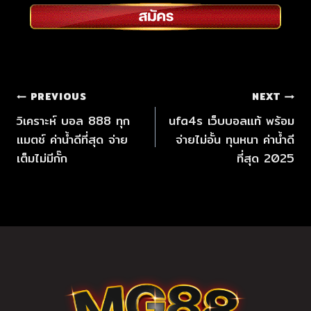
PREVIOUS
NEXT
วิเคราะห์ บอล 888 ทุก
ufa4s เว็บบอลแท้ พร้อม
แมตช์ ค่าน้ำดีที่สุด จ่าย
จ่ายไม่อั้น ทุนหนา ค่าน้ำดี
เต็มไม่มีกั๊ก
ที่สุด 2025