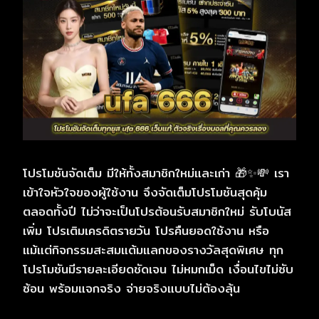
โปรโมชันจัดเต็ม มีให้ทั้งสมาชิกใหม่และเก่า 🎁✨💸 เรา
เข้าใจหัวใจของผู้ใช้งาน จึงจัดเต็มโปรโมชันสุดคุ้ม
ตลอดทั้งปี ไม่ว่าจะเป็นโปรต้อนรับสมาชิกใหม่ รับโบนัส
เพิ่ม โปรเติมเครดิตรายวัน โปรคืนยอดใช้งาน หรือ
แม้แต่กิจกรรมสะสมแต้มแลกของรางวัลสุดพิเศษ ทุก
โปรโมชันมีรายละเอียดชัดเจน ไม่หมกเม็ด เงื่อนไขไม่ซับ
ซ้อน พร้อมแจกจริง จ่ายจริงแบบไม่ต้องลุ้น