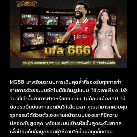
MG88 มาพร้อมระบบการเงินสุดล้ำที่รองรับทุกการทำ
รายการด้วยระบบอัตโนมัติเต็มรูปแบบ ใช้เวลาเพียง 10
วินาทีเท่านั้นในการฝากหรือถอนเงิน ไม่ต้องแจ้งสลิป ไม่
ต้องรอยืนยันจากแอดมินให้เสียเวลา คุณสามารถควบคุม
ธุรกรรมได้ด้วยตัวเองผ่านหน้าระบบของเราที่มีความ
ปลอดภัยสูงสุด พร้อมระบบเข้ารหัสขั้นสูงระดับสากล
เพื่อป้องกันข้อมูลของผู้ใช้งานให้มั่นคงทุกขั้นตอน