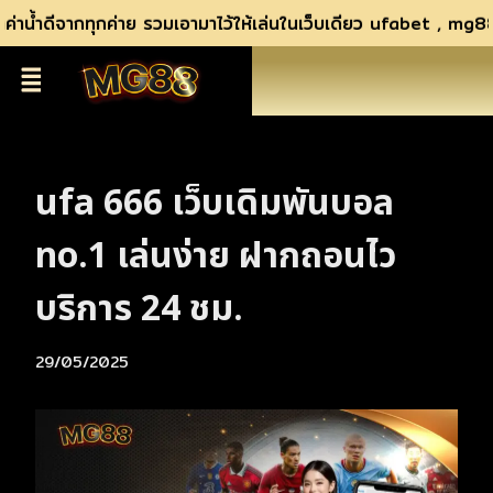
่าน้ำดีจากทุกค่าย รวมเอามาไว้ให้เล่นในเว็บเดียว ufabet , mg88
ufa 666 เว็บเดิมพันบอล
no.1 เล่นง่าย ฝากถอนไว
บริการ 24 ชม.
29/05/2025