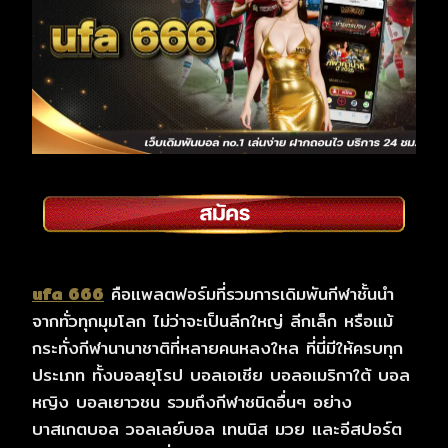
ufa 666
คือแพลตฟอร์มที่รวมการเดิมพันกีฬาชั้นนำ
จากทั่วทุกมุมโลก ไม่ว่าจะเป็นลีกใหญ่ ลีกเล็ก หรือแม้
กระทั่งกีฬานานาชาติที่หลายคนหลงใหล ที่นี่มีให้ครบทุก
ประเภท ทั้งบอลยุโรป บอลเอเชีย บอลอเมริกาใต้ บอล
หญิง บอลเยาวชน รวมถึงกีฬาชนิดอื่นๆ อย่าง
บาสเกตบอล วอลเลย์บอล เทนนิส มวย และอีสปอร์ต