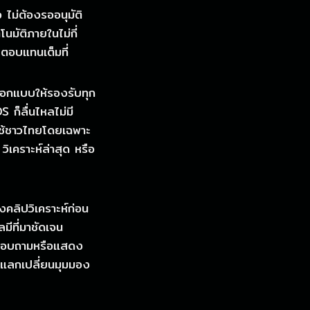
 ไม่ต้องรออนุมัติ
มัติภายในไม่กี่
ลตอบแทนเต็มที่
ออกแบบให้รองรับทุก
 ก็ลื่นไหลไม่มี
ใช้ชาวไทยโดยเฉพาะ
ิเคราะห์ล่าสุด หรือ
้งคลิปวิเคราะห์ก่อน
ีที่มาชัดเจน
ุยสอบถามหรือแสดง
ารแลกเปลี่ยนมุมมอง