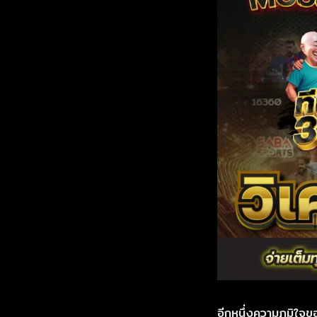
อีกหนึ่งความภูมิใจข