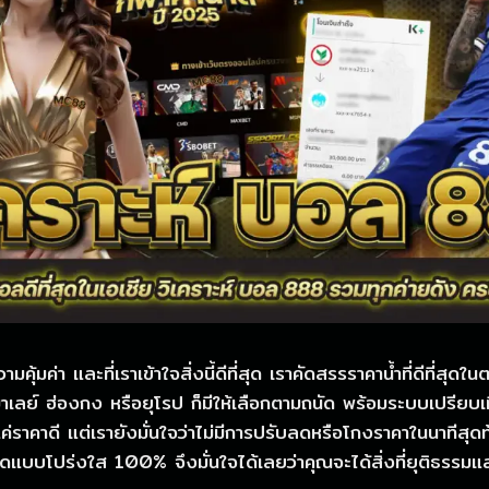
มคุ้มค่า และที่เราเข้าใจสิ่งนี้ดีที่สุด เราคัดสรรราคาน้ำที่ดีที่สุดใ
น้ำมาเลย์ ฮ่องกง หรือยุโรป ก็มีให้เลือกตามถนัด พร้อมระบบเปรี
่แค่ราคาดี แต่เรายังมั่นใจว่าไม่มีการปรับลดหรือโกงราคาในนาทีสุด
แบบโปร่งใส 100% จึงมั่นใจได้เลยว่าคุณจะได้สิ่งที่ยุติธรรมและคุ