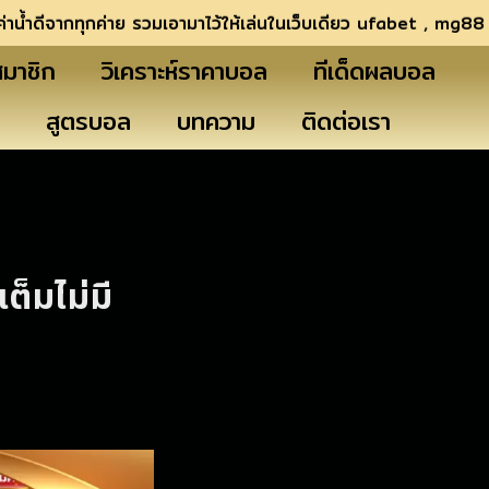
ุกค่าย รวมเอามาไว้ให้เล่นในเว็บเดียว ufabet , mg88 , sbobet, 
มาชิก
วิเคราะห์ราคาบอล
ทีเด็ดผลบอล
สูตรบอล
บทความ
ติดต่อเรา
เต็มไม่มี