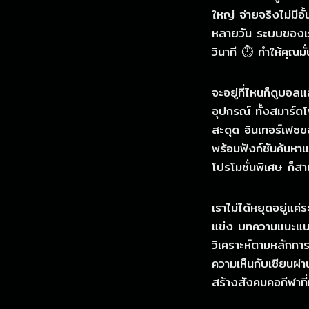
ใหญ่ จ่ายจริงไม่มีอ
หลายวัน ระบบของเรา
วินาที ⏱️ ทำให้คุณ
จะอยู่ที่ไหนก็ดูบอล
อุปกรณ์ ทั้งสมาร์ต
สะดุด อินเทอร์เฟซข
พร้อมฟังก์ชันค้นหาแ
โปรโมชั่นพิเศษ ก็สา
เราไม่ได้หยุดอยู่แค่
แข่ง บทความแนะแนวท
วิเคราะห์ตามหลักกา
ความเห็นกับเซียนผ่า
สร้างสังคมคอกีฬาที่เ