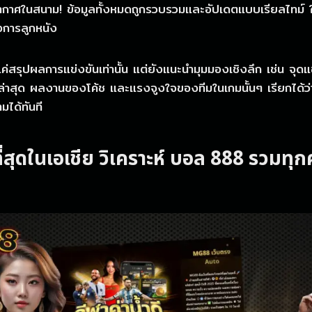
กาศในสนาม! ข้อมูลทั้งหมดถูกรวบรวมและอัปเดตแบบเรียลไทม์ ใ
งการลูกหนัง
่ได้แค่สรุปผลการแข่งขันเท่านั้น แต่ยังแนะนำมุมมองเชิงลึก เช่น จุ
ล่าสุด ผลงานของโค้ช และแรงจูงใจของทีมในเกมนั้นๆ เรียกได้ว่า
มได้ทันที
ที่สุดในเอเชีย วิเคราะห์ บอล 888 รวมทุ