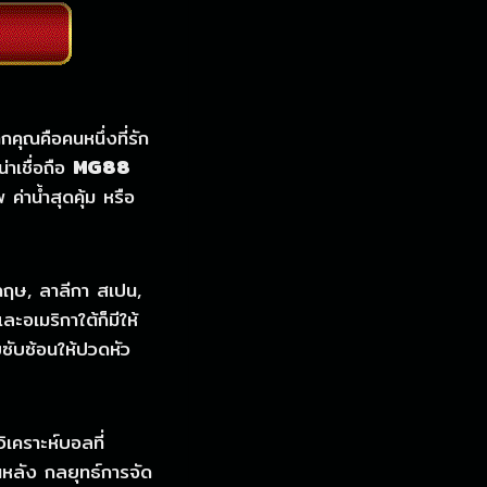
กคุณคือคนหนึ่งที่รัก
าเชื่อถือ
MG88
ค่าน้ำสุดคุ้ม หรือ
งกฤษ, ลาลีกา สเปน,
ละอเมริกาใต้ก็มีให้
ไขซับซ้อนให้ปวดหัว
เคราะห์บอลที่
อนหลัง กลยุทธ์การจัด