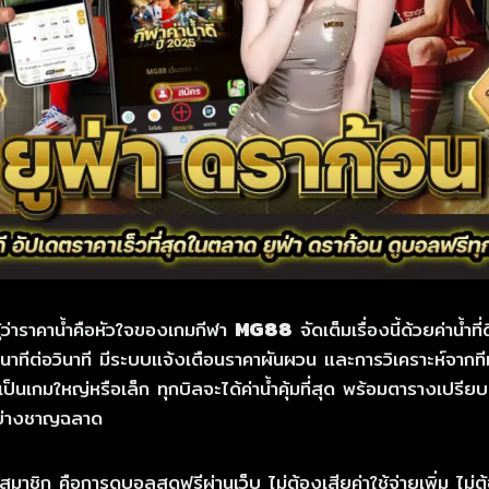
้ว่าราคาน้ำคือหัวใจของเกมกีฬา
MG88
จัดเต็มเรื่องนี้ด้วยค่าน้ำที
นาทีต่อวินาที มีระบบแจ้งเตือนราคาผันผวน และการวิเคราะห์จากทีม
เป็นเกมใหญ่หรือเล็ก ทุกบิลจะได้ค่าน้ำคุ้มที่สุด พร้อมตารางเปรีย
้อย่างชาญฉลาด
มาชิก คือการดูบอลสดฟรีผ่านเว็บ ไม่ต้องเสียค่าใช้จ่ายเพิ่ม ไม่ต้อ