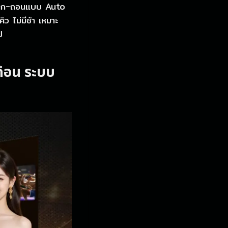
้ฝาก-ถอนแบบ Auto
ว ไม่มีช้า เหมาะ
ป
ก้อน ระบบ