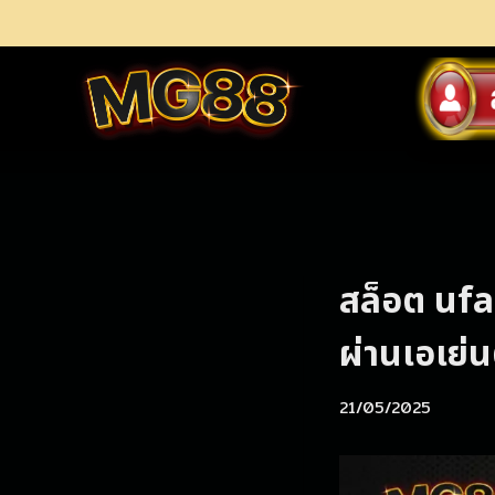
เมื่ออยา
สล็อต ufa
ผ่านเอเย่น
21/05/2025