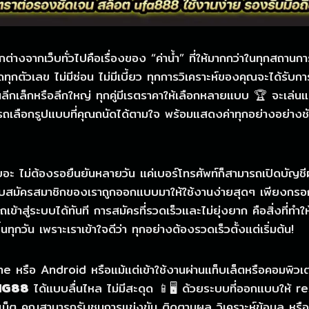
แตกต่างจากเว็บทั่วไปคือเรื่องของ “ค่าน้ำ” ที่ให้มากกว่าในทุกสถาน
ชัดทุกตัวเลข ไม่มีซ่อน ไม่มีเบี้ยว ทุกการวิเคราะห์ของคุณจะได้รั
็นลีกเล็กหรือลีกใหญ่ ทุกคู่มีเรตราคาให้เลือกหลายแบบ 🏆 จะเล่
ารถเลือกรูปแบบที่คุณถนัดได้ตามใจ พร้อมแสดงค่าทุกอย่างอย่างช
อะ ไม่ต้องรอยืนยันหลายวัน แค่เบอร์โทรศัพท์ก็สามารถเปิดบัญชีผู
ะบบสมัครสมาชิกของเราถูกออกแบบมาให้ใช้งานง่ายสุดๆ เพียงกรอก
ถเข้าสู่ระบบได้ทันที การสมัครที่รวดเร็วและไม่ยุ่งยาก คือสิ่งที่ท
้นทุกวัน เพราะเราเข้าใจดีว่า ทุกอย่างต้องรวดเร็วตั้งแต่เริ่มต้น!
ne หรือ Android หรือแม้แต่เข้าใช้งานผ่านแท็บเล็ตหรือคอมพิวเต
MG88
ได้แบบลื่นไหล ไม่มีสะดุด 📱🖥️ ด้วยระบบที่ออกแบบให้ 
นเน็ต คุณสามารถรับชมการแข่งขัน ติดตามผล วิเคราะห์ข้อมูล ห