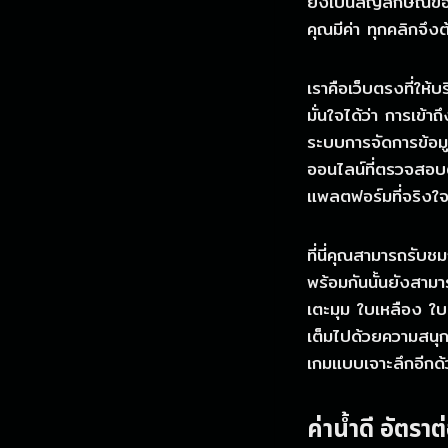
ยังเป็นสัญลักษณ์ขอ
คุณมีค่า ทุกคลิกจึ
เราคือเว็บตรงที่ให้บ
มั่นใจได้ว่า การเข
ระบบการจัดการข้อมู
ออนไลน์ที่ตรวจสอบ
แพลตฟอร์มที่จริงใจ
ที่นี่คุณสามารถรับ
พร้อมกันนั้นยังสาม
เตะมุม ใบเหลือง ใบ
เต็มไปด้วยความสนุก 
เกมแบบเจาะลึกอีกด
ค่าน้ำดี อัตร