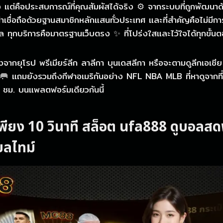
สียง แต่คือประสบการณ์ที่คุณสัมผัสได้จริง ⚙️ จากระบบที่ถูกพัฒนา
าเชื่อถือด้วยฐานสมาชิกหลักแสนทั่วประเทศ และที่สำคัญคือไม่มีกา
 ทุกบริการคือมาตรฐานเว็บตรง ✨ ที่โปร่งใสและไว้ใจได้ทุกขั้น
งจากยุโรป พรีเมียร์ลีก ลาลีกา บุนเดสลีกา หรือจะตามดูลีกเอเชีย
ยว 🥅 แถมยังรวมถึงกีฬาอเมริกันอย่าง NFL NBA MLB ที่หาดูจากที
ชม. บนแพลตฟอร์มเดียวกันนี้
ียง 10 วินาที สล็อต ufa888 ดูบอลสด
ยลไทม์