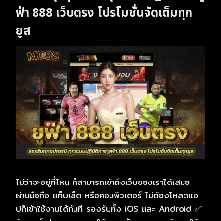
ฟ่า 888 เว็บตรง โปรโมชั่นจัดเต็มทุก
ยูส
ไม่ว่าจะอยู่ที่ไหน ก็สามารถเข้าถึงเว็บของเราได้เสมอ
ผ่านมือถือ แท็บเล็ต หรือคอมพิวเตอร์ ไม่ต้องโหลดแอ
ปก็เข้าใช้งานได้ทันที รองรับทั้ง iOS และ Android ✅