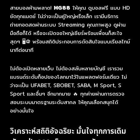
สายบอลห้ามพลาด!
MG88
ให้คุณ ดูบอลฟรี แบบ HD
ชัดทุกแมตช์ ไม่ว่าจะเป็นคู่ใหญ่หรือเล็ก เรามีบริการ
ถ่ายทอดสดผ่านระบบ Streaming คุณภาพสูง ดูผ่าน
มือถือก็ได้ หรือจะเปิดจอใหญ่เชียร์พร้อมเพื่อนก็สะใจ
สุดๆ 🖥️⚽ พร้อมสถิติประกอบการตัดสินใจแบบเรียลไทม์
นาทีต่อนาที
ไม่ต้องเปิดหลายเว็บ ไม่ต้องสลับหลายบัญชี เรารวม
แบรนด์ระดับท็อปของโลกมาไว้ในแพลตฟอร์มเดียว ไม่
ว่าจะเป็น UFABET, SBOBET, SABA, M Sport, S
Sport และอื่นๆ อีกมากมาย 🔥 ทุกค่ายผ่านการตรวจ
สอบระบบมาตรฐานระดับสากล ให้คุณเลือกสนุกได้
อย่างมั่นใจ
วิเคราะห์สถิติอัจฉริยะ มั่นใจทุกการเดิม