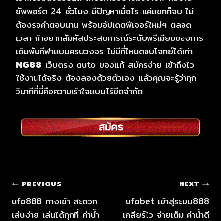
ซัพพอร์ต 24 ชั่วโมง มีปัญหาเมื่อไร แค่แชทก็จบ ไม่
ต้องรอคำตอบนาน พร้อมอัปเดตฟีเจอร์ใหม่ๆ ตลอด
เวลา ถ้าอยากสัมผัสประสบการณ์ระดับพรีเมียมของการ
เดิมพันกีฬาแบบครบวงจร ไม่มีที่ไหนตอบโจทย์ได้เท่า
MG88
เว็บตรง auto ของแท้ สมัครง่าย เข้าถึงไว
ใช้งานได้จริง ต้องลองด้วยตัวเอง แล้วคุณจะรู้ว่าทุก
วินาทีที่นี่คือความเร้าใจแบบไร้ขีดจำกัด
PREVIOUS
NEXT
ufa888 ทางเข้า สะดวก
ufabet เข้าสู่ระบบ888
เล่นง่าย เล่นได้ทุกที่ ค่าน้ำ
เคลียร์ไว จ่ายเต็ม ค่าน้ำดี