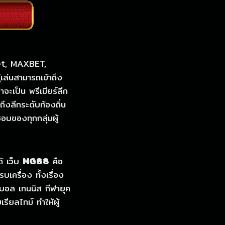
bet, MAXBET,
เล่นสามารถเข้าถึง
จะเป็น พรีเมียร์ลีก
ถึงลีกระดับท้องถิ่น
อบของทุกกลุ่มผู้
ด้ เว็บ
MG88
คือ
บเครื่อง ทั้งเรื่อง
บอล เทนนิส กีฬายุค
ียลไทม์ ทำให้ผู้