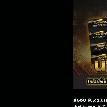
MG88
อัปเดตโปรโมชั
ประโยชน์แบบจัดเต็ม