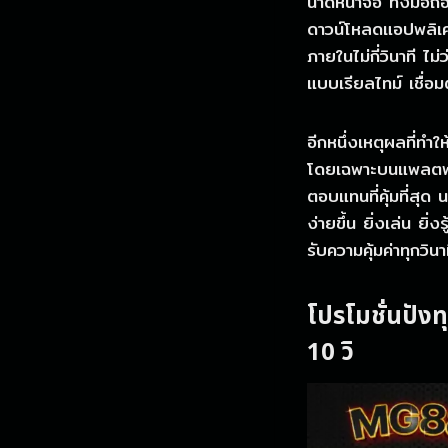
นาดหน้าจอ ทั้งมือถื
ดาวน์โหลดแอปพลิเคชั
ภายในไม่กี่วินาที ไม
แบบเรียลไทม์ เชื่อมต
อีกหนึ่งเหตุผลที่ทำใ
โดยเฉพาะบนแพลตฟอร
ตอบแทนที่คุ้มที่สุด 
ง่ายขึ้น ยิ่งเล่น ย
รับความคุ้มค่าทุกวินา
โปรโมชั่นปังท
10 วิ