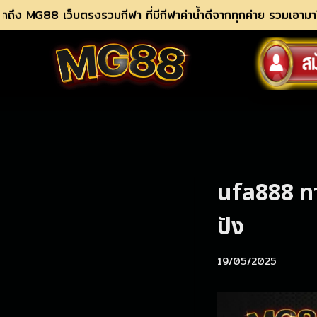
็บตรงรวมกีฬา ที่มีกีฬาค่าน้ำดีจากทุกค่าย รวมเอามาไว้ให้เล่นใน
ufa888 ทาง
ปัง
19/05/2025