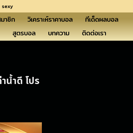
มาชิก
วิเคราะห์ราคาบอล
ทีเด็ดผลบอล
สูตรบอล
บทความ
ติดต่อเรา
่าน้ำดี โปร