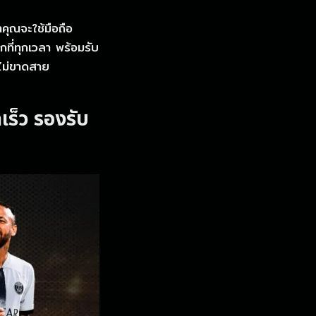
คุณจะใช้มือถือ
กที่ทุกเวลา พร้อมรับ
นไม่ขาดสาย
เร็ว รองรับ