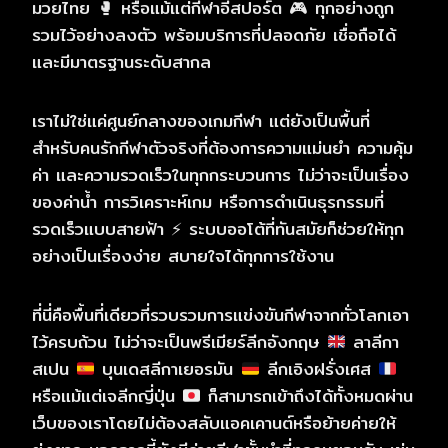
มวยไทย 🥊 หรือแม้แต่กีฬาอีสปอร์ต 🎮 ทุกอย่างถูก
รวมไว้อย่างลงตัว พร้อมบริการที่ปลอดภัย เชื่อถือได้
และมีมาตรฐานระดับสากล
เราไม่ใช่แค่ศูนย์กลางของเกมกีฬา แต่ยังเป็นพื้นที่
สำหรับคนรักกีฬาตัวจริงที่ต้องการความแม่นยำ ความคุ้ม
ค่า และความรวดเร็วในทุกกระบวนการ ไม่ว่าจะเป็นเรื่อง
ของค่าน้ำ การวิเคราะห์เกม หรือการดำเนินธุรกรรมที่
รวดเร็วแบบสายฟ้า ⚡ ระบบออโต้ที่ทันสมัยก็ช่วยให้ทุก
อย่างเป็นเรื่องง่าย สบายใจได้ทุกการใช้งาน
ที่นี่คือพื้นที่เดียวที่รวบรวมการแข่งขันกีฬาจากทั่วโลกเอา
ไว้ครบถ้วน ไม่ว่าจะเป็นพรีเมียร์ลีกอังกฤษ
ลาลีกา
สเปน
บุนเดสลีกาเยอรมัน
ลีกเอิงฝรั่งเศส
หรือแม้แต่เจลีกญี่ปุ่น
ก็สามารถเข้าถึงได้ทั้งหมดผ่าน
เว็บของเราโดยไม่ต้องสลับแอคเคานต์หรือย้ายค่ายให้