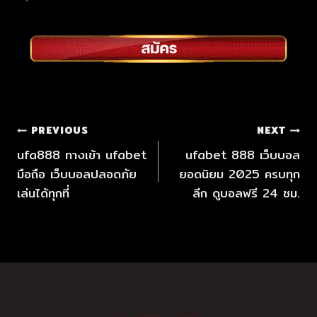
PREVIOUS
NEXT
ufa888 ทางเข้า ufabet
ufabet 888 เว็บบอล
มือถือ เว็บบอลปลอดภัย
ยอดนิยม 2025 ครบทุก
เล่นได้ทุกที่
ลีก ดูบอลฟรี 24 ชม.