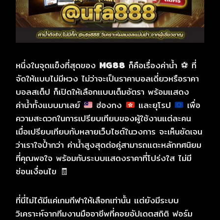
หนึ่งในจุดแข็งที่สุดของ
MG88
ก็คือเรื่องค่าน้ำ
⚽
ที่
จัดให้แบบไม่มีหวง ไม่ว่าจะเป็นราคาบอลเดี่ยวหรือราคา
บอลสเต็ป ก็เปิดให้เลือกแบบเต็มอัตรา พร้อมแสดง
ค่าน้ำทั้งแบบมาเลย์
ฮ่องกง
และยุโรป
เพื่อ
ความสะดวกในการเปรียบเทียบของผู้ใช้งานแต่ละคน
เมื่อเปรียบเทียบกับหลายเว็บไซต์ในวงการ จะเห็นชัดเจน
ว่าเราใจป้ำกว่า ค่าน้ำสูงสุดต่อคู่สามารถแตะหลักทศนิยม
ที่คุณพอใจ พร้อมกับระบบแสดงราคาที่โปร่งใส ไม่มี
ซ่อนเงื่อนไข
🧾
ที่นี่ไม่ได้มีแค่เกมกีฬาให้เลือกเท่านั้น แต่ยังมีระบบ
วิเคราะห์จากทีมงานมืออาชีพที่คอยอัปเดตสถิติ ฟอร์ม