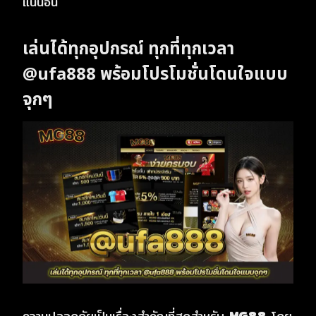
แน่นอน
เล่นได้ทุกอุปกรณ์ ทุกที่ทุกเวลา
@ufa888 พร้อมโปรโมชั่นโดนใจแบบ
จุกๆ
ความปลอดภัยเป็นเรื่องสำคัญที่สุดสำหรับ
MG88
โดย