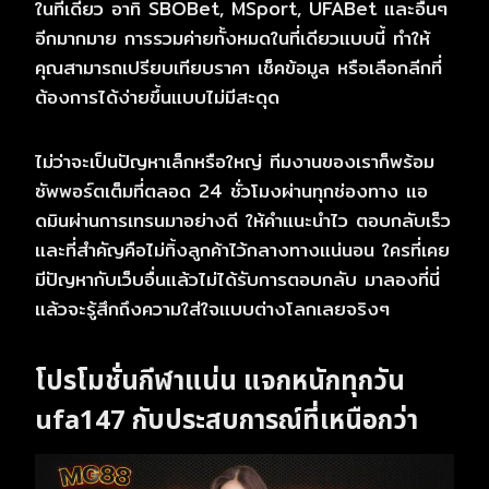
ในที่เดียว อาทิ SBOBet, MSport, UFABet และอื่นๆ
อีกมากมาย การรวมค่ายทั้งหมดในที่เดียวแบบนี้ ทำให้
คุณสามารถเปรียบเทียบราคา เช็คข้อมูล หรือเลือกลีกที่
ต้องการได้ง่ายขึ้นแบบไม่มีสะดุด
ไม่ว่าจะเป็นปัญหาเล็กหรือใหญ่ ทีมงานของเราก็พร้อม
ซัพพอร์ตเต็มที่ตลอด 24 ชั่วโมงผ่านทุกช่องทาง แอ
ดมินผ่านการเทรนมาอย่างดี ให้คำแนะนำไว ตอบกลับเร็ว
และที่สำคัญคือไม่ทิ้งลูกค้าไว้กลางทางแน่นอน ใครที่เคย
มีปัญหากับเว็บอื่นแล้วไม่ได้รับการตอบกลับ มาลองที่นี่
แล้วจะรู้สึกถึงความใส่ใจแบบต่างโลกเลยจริงๆ
โปรโมชั่นกีฬาแน่น แจกหนักทุกวัน
ufa147 กับประสบการณ์ที่เหนือกว่า