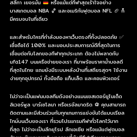
สลีกา เยอรมัน
หรือแม้แต่กีฬาสุดเร้าใจอย่าง
บาสเกตบอล NBA
🏀
และอเมริกันฟุตบอล NFL
🏈
ก็
มีครบจบในที่เดียว
และสำหรับใครที่กำลังมองหาเว็บตรงที่ทั้งปลอดภัย ✅
เชื่อถือได้ 100% และมอบประสบการณ์ดีที่สุดในการ
เชื่อมต่อกับโลกของกีฬาทุกประเภท ต้องไม่พลาดกับ
ufa147 บนเครือข่ายของเรา ที่มาพร้อมราคาน้ำบอลดี
ที่สุดในไทย แถมยังมีระบบหลังบ้านที่เสถียรสุดๆ ใช้งาน
ง่ายทุกอุปกรณ์ ทั้งมือถือ แท็บเล็ต และคอมพิวเตอร์
ไม่ว่าจะเป็นแฟนบอลทีมดังอย่างแมนเชสเตอร์ยูไนเต็ด
ลิเวอร์พูล บาร์เซโลนา หรือเรอัลมาดริด ⚽ คุณสามารถ
ติดตามและมีส่วนร่วมกับทุกเกมการแข่งขันได้แบบเรียล
ไทม์บนเว็บของเรา ที่รวมโปรแกรมกีฬาทั่วโลกไว้มาก
ที่สุด ไม่ว่าจะเป็นลีกยุโรป ลีกเอเชีย หรือแม้แต่ฟุตบอล