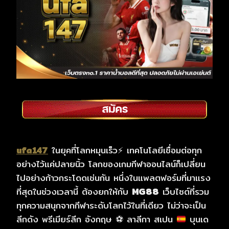
ufa147
ในยุคที่โลกหมุนเร็ว⚡ เทคโนโลยีเชื่อมต่อทุก
อย่างไว้แค่ปลายนิ้ว โลกของเกมกีฬาออนไลน์ก็เปลี่ยน
ไปอย่างก้าวกระโดดเช่นกัน หนึ่งในแพลตฟอร์มที่มาแรง
ที่สุดในช่วงเวลานี้ ต้องยกให้กับ
MG88
เว็บไซต์ที่รวม
ทุกความสนุกจากกีฬาระดับโลกไว้ในที่เดียว ไม่ว่าจะเป็น
ลีกดัง พรีเมียร์ลีก อังกฤษ
⚽
ลาลีกา สเปน
บุนเด