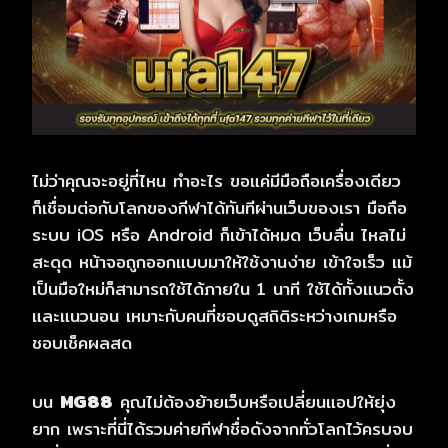
ไม่ว่าคุณจะอยู่ที่ไหน ทำอะไร ขอแค่มีมือถือเครื่องเดียว
ก็เชื่อมต่อกับโลกของกีฬาได้ทันทีผ่านเว็บของเรา มือถือ
ระบบ iOS หรือ Android ก็เข้าได้หมด เว็บลื่น ไหลไม่
สะดุด หน้าจอถูกออกแบบมาให้ใช้งานง่าย เข้าใจเร็ว แม้
เป็นมือใหม่ก็สามารถใช้ได้ภายใน 1 นาที ใช้ได้ทั้งแนวตั้ง
และแนวนอน เหมาะกับคนที่ชอบดูสถิติระหว่างเกมหรือ
ชอบเช็คผลสด
บน
MG88
คุณไม่ต้องย้ายเว็บหรือเปลี่ยนแอปให้ยุ่ง
ยาก เพราะที่นี่ได้รวมค่ายกีฬาชื่อดังจากทั่วโลกไว้ครบจบ