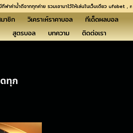
น้ำดีจากทุกค่าย รวมเอามาไว้ให้เล่นในเว็บเดียว ufabet , mg88 
มาชิก
วิเคราะห์ราคาบอล
ทีเด็ดผลบอล
สูตรบอล
บทความ
ติดต่อเรา
าดทุก