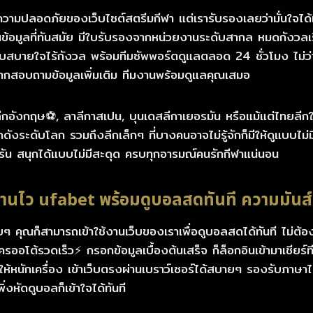
วามปลอดภัยของเว็บไซต์สตรีมกีฬา แต่เรารับรองเลยว่ามั่นใจได้
นข้อมูลที่ทันสมัย มีใบรับรองจากหน่วยงานระดับสากล หมดกังวลเรื
บสบายใจไร้กังวล พร้อมทีมซัพพอร์ตดูแลตลอด 24 ชั่วโมง ไม่ว่า
ยากสอบถามข้อมูลเพิ่มเติม ทีมงานพร้อมดูแลคุณเสมอ
ยร์ลีกอังกฤษ⚽, ลาลีกาสเปน, บุนเดสลีกาเยอรมัน หรือแม้แต่ไทยลีก
ังระดับโลก รวมถึงลีกเล็กๆ ที่บางคนอาจไม่รู้จักก็มีให้ดูแบบไม
ัน สนุกได้แบบไม่มีสะดุด ครบทุกอารมณ์คนรักกีฬาแน่นอน
งานไว ufabet พร้อมดูบอลสดทันที ความมันส์ท
่ายๆ คุณก็สามารถเข้าใช้งานเว็บของเราเพื่อดูบอลสดได้ทันที ไม่ต้อ
ออโต้รวดเร็ว⚡ กรอกข้อมูลเบื้องต้นเสร็จ ก็ล็อกอินเข้ามาเชียร์
้หนักเครื่อง เข้าเว็บตรงผ่านเบราว์เซอร์ได้สบายๆ รองรับภาษา
เพิ่งหัดดูบอลก็เข้าใจได้ทันที