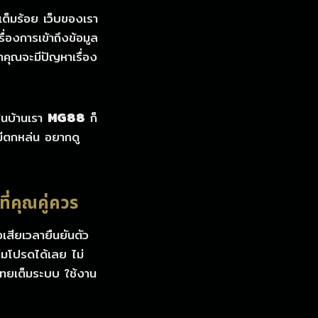
เต็มร้อย เว็บของเรา
่องการเข้าถึงข้อมูล
คุณจะมีปัญหาเรื่อง
ในบ้านเรา
MG88
ก็
่มีตกหล่น อยากดู
ี่คุณคู่ควร
งเสียเวลายืนยันตัว
ทีมโปรดได้เลย ไม่
ไทยเต็มระบบ ใช้งาน