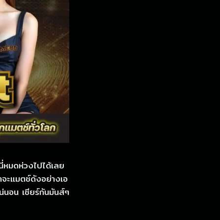
ี่หมดห่วงไปได้เลย
่าจะแมตช์ดังอย่างเอ
่นอน เชียร์กันมันส์ๆ