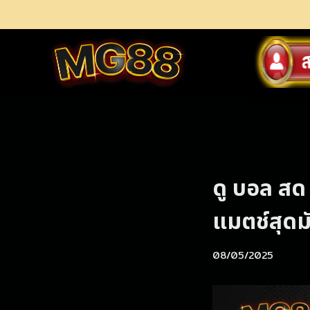
เมื
ดู บอล สด
แมตช์สุดมั
08/05/2025