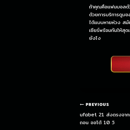
ถ้าคุณคือแฟนบอลตัว
ด้วยการบริการดูบอล
ได้แบบหายห่วง สมั
เชียร์พร้อมกันให้สุด
ยังไง
PREVIOUS
ufabet 21 ส่งตรงจากเ
ถอน ออโต้ 10 วิ