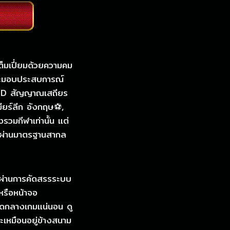
็มเปี่ยมด้วยความคม
ี่จะมอบประสบการณ์
l HD สัญญาณเสถียร
มียร์ลีก อังกฤษ⚽,
รวมกีฬาเท่านั้น แต่
ิง ผ่านมาตรฐานสากล
ผ่านการคัดสรรระบบ
 หรือหน้าจอ
ลุดกลางเกมแน่นอน ดู
ะเหมือนอยู่ข้างสนาม