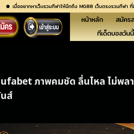
่ออยากหาเว็บรวมกีฬาให้นึกถึง MG88 เว็บตรงรวมกีฬา ที่มีกีฬาค่า
หน้าหลัก
สมัครส
ทีเด็ดบอลวันนี้
 ufabet ภาพคมชัด ลื่นไหล ไม่พล
นส์